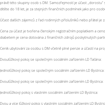
právě této skupiny osob s DM. Samozřejmostí je účast „dorostu
dítěte do 18 let, je za stejných finančních podmínek jako pro oso
Účast dalších zájemců z řad rodinných příslušníků nebo přátel je
Cena za účast je tvořena členským registračním poplatkem a ceno
diabetem je cena dotována z finančních zdrojů poskytnutých part
Ceník ubytování za osobu s DM včetně plné penze a účastí na pr
Dvoulůžkový pokoj se společným sociálním zařízením LD Taťá
Jednolůžkový pokoj se společným sociálním zařízením LD Bystr
Dvoulůžkový pokoj se společným sociálním zařízením LD Bystri
Jednolůžkový pokoj s vlastním sociálním zařízením LD Bystri
Dvou a více lůžkový pokoj s vlastním sociálním zařízením LD Byst