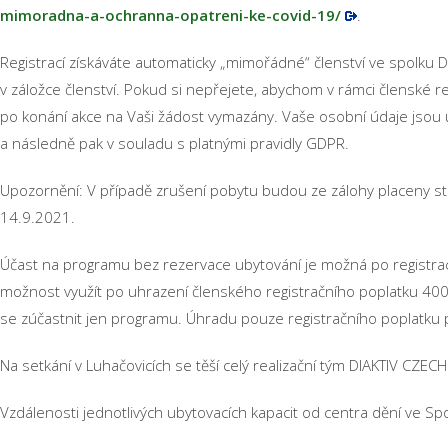
mimoradna-a-ochranna-opatreni-ke-covid-19/
.
Registrací získáváte automaticky „mimořádné“ členství ve spolku 
v záložce členství. Pokud si nepřejete, abychom v rámci členské 
po konání akce na Vaši žádost vymazány. Vaše osobní údaje jso
a následně pak v souladu s platnými pravidly GDPR.
Upozornění: V případě zrušení pobytu budou ze zálohy placeny sto
14.9.2021.
Účast na programu bez rezervace ubytování je možná po registraci.
možnost využít po uhrazení členského registračního poplatku 40
se zúčastnit jen programu. Úhradu pouze registračního poplatku 
Na setkání v Luhačovicích se těší celý realizační tým DIAKTIV CZEC
Vzdálenosti jednotlivých ubytovacích kapacit od centra dění ve 