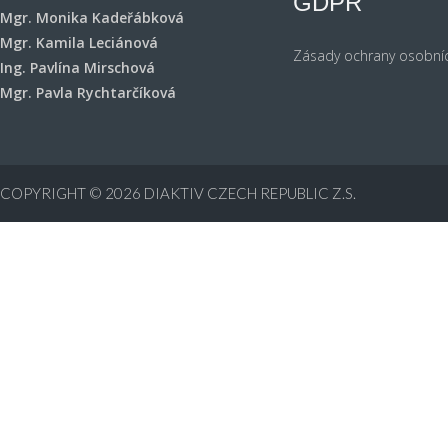
GDPR
Mgr. Monika Kadeřábková
Mgr. Kamila Leciánová
Zásady ochrany osobní
Ing. Pavlína Mirschová
Mgr. Pavla Rychtarčíková
COPYRIGHT © 2026
DIAKTIV CZECH REPUBLIC Z.S.