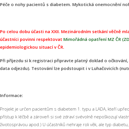
Péče o nohy pacientů s diabetem. Mykotická onemocnění noh
Po celou dobu účasti na XXII. Mezinárodním setkání věčně mla
účastníci povinni respektovat
Mimořádná opatření MZ ČR (ZD
epidemiologickou situací v ČR.
Při příjezdu si k registraci připravte platný doklad o očkován
data odjezdu). Testování lze podstoupit i v Luhačovicích (nut
Informace:
Projekt je určen pacientům s diabetem 1. typu a LADA, kteří upřed
přístup k léčbě a zároveň si své zdraví svévolně nepoškozují vlas
životosprávou apod.) U účastníků nehraje roli věk, ale typ diabe