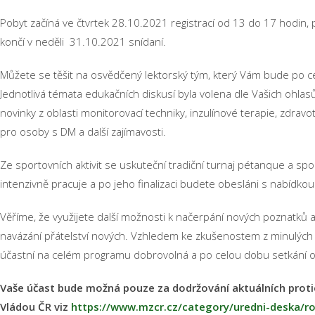
Pobyt začíná ve čtvrtek 28.10.2021 registrací od 13 do 17 hodin, 
končí v neděli 31.10.2021 snídaní.
Můžete se těšit na osvědčený lektorský tým, který Vám bude po celý
Jednotlivá témata edukačních diskusí byla volena dle Vašich ohl
novinky z oblasti monitorovací techniky, inzulínové terapie, zdr
pro osoby s DM a další zajímavosti.
Ze sportovních aktivit se uskuteční tradiční turnaj pétanque a 
intenzivně pracuje a po jeho finalizaci budete obesláni s nabídko
Věříme, že využijete další možnosti k načerpání nových poznatků a 
navázání přátelství nových. Vzhledem ke zkušenostem z minulých s
účastní na celém programu dobrovolná a po celou dobu setkání odp
Vaše účast bude možná pouze za dodržování aktuálních prot
Vládou ČR viz
https://www.mzcr.cz/category/uredni-deska/roz