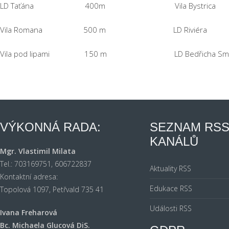
LD Taťána 400m Vila Bystric
Vila Romana 500 m LD Riviér
Vila pod lipami 150 m LD Bedřicha Smet
VÝKONNÁ RADA:
SEZNAM RS
KANÁLŮ
Mgr. Vlastimil Milata
Tel.: 703169751, 606722837
Aktuality RSS
Kontaktní adresa:
Edukace RSS
Topolová 1097, Petřvald 735 41
Události RSS
Ivana Freharová
Bc. Michaela Glucová DiS.