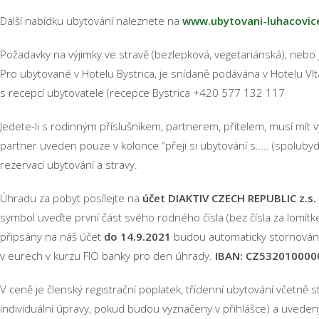
Další nabídku ubytování naleznete na
www.ubytovani-luhacovic
Požadavky na výjimky ve stravě (bezlepková, vegetariánská), nebo j
Pro ubytované v Hotelu Bystrica, je snídaně podávána v Hotelu Vlt
s recepcí ubytovatele (recepce Bystrica +420 577 132 117
Jedete-li s rodinným příslušníkem, partnerem, přítelem, musí mít
partner uveden pouze v kolonce “přeji si ubytování s….. (spoluby
rezervaci ubytování a stravy.
Úhradu za pobyt posílejte na
účet DIAKTIV CZECH REPUBLIC z.s.
symbol uveďte první část svého rodného čísla (bez čísla za lomí
připsány na náš účet
do 14.9.2021
budou automaticky stornovány
v eurech v kurzu FIO banky pro den úhrady.
IBAN: CZ532010000
V ceně je členský registrační poplatek, třídenní ubytování včetně s
individuální úpravy, pokud budou vyznačeny v přihlášce) a uvedený