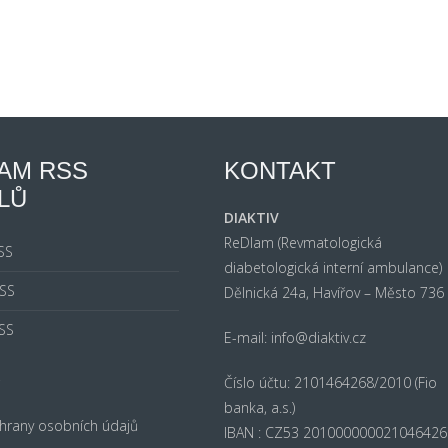
AM RSS
KONTAKT
LŮ
DIAKTIV
ReDIam (Revmatologická
RSS
diabetologická interní ambulance)
SS
Dělnická 24a, Havířov – Město 736
SS
E-mail:
info@diaktiv.cz
R
Číslo účtu: 2101464268/2010 (Fio
banka, a.s.)
hrany osobních údajů
IBAN : CZ53 201000000021046426