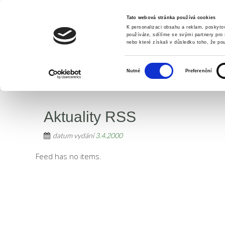
Tato webová stránka používá cookies
K personalizaci obsahu a reklam, poskyto
používáte, sdílíme se svými partnery pro 
nebo které získali v důsledku toho, že pou
Výběr
Nutné
Preferenční
ÚVOD
O NÁS
AKTUALITY
K
souhlasu
Aktuality RSS
datum vydání
3.4.2000
Feed has no items.