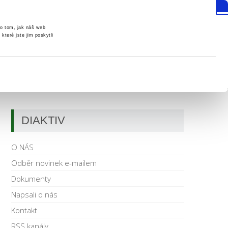
DiAktiv CZECH REPUBLIC z.s.
 o tom, jak náš web
které jste jim poskytli
NEŘI
UDÁLOSTI
KONTAKT
DIAKTIV
O NÁS
Odběr novinek e-mailem
Dokumenty
Napsali o nás
Kontakt
RSS kanály