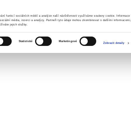
vání funkcí sociálních médií a analýze naší návštěvnosti využíváme soubory cookie. Informace
sociální média, inzerci a analýzy. Partneři tyto údaje mohou zkombinovat s dalšími informacemi, 
žíváte jejich služby.
Statistické
Marketingové
ALENDÁŘ AKCÍ
EDUKAČNÍ PROJEKTY
PART
Zobrazit detaily