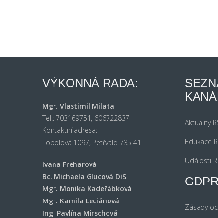
VÝKONNÁ RADA:
SEZN
KANÁ
Mgr. Vlastimil Milata
Tel.: 703169751, 606722837
Aktuality 
Kontaktní adresa:
Edukace R
Topolová 1097, Petřvald 735 41
Události R
Ivana Freharová
Bc. Michaela Glucová DiS.
GDP
Mgr. Monika Kadeřábková
Mgr. Kamila Leciánová
Zásady oc
Ing. Pavlína Mirschová