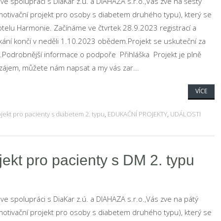
ve spolupráci s DiaKar z.ú. a DIAHAZA s.r.o.,Vás zve na šestý
tivační projekt pro osoby s diabetem druhého typu), který se
otelu Harmonie. Začínáme ve čtvrtek 28.9.2023 registrací a
ání končí v neděli 1.10.2023 obědem.Projekt se uskuteční za
odrobnější informace o podpoře Přihláška Projekt je plně
ájem, můžete nám napsat a my vás zar...
VÍCE
jekt pro pacienty s diabetem 2. typu
,
EDUKAČNÍ PROJEKTY
,
UDÁLOSTI
ekt pro pacienty s DM 2. typu
ve spolupráci s DiaKar z.ú. a DIAHAZA s.r.o.,Vás zve na pátý
tivační projekt pro osoby s diabetem druhého typu), který se