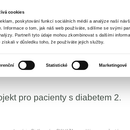
ívá cookies
reklam, poskytování funkcí sociálních médií a analýze naší návš
 Informace o tom, jak náš web používáte, sdílíme se svými par
analýzy. Partneři tyto údaje mohou zkombinovat s dalšími inform
é získali v důsledku toho, že používáte jejich služby.
ALENDÁŘ AKCÍ
EDUKAČNÍ PROJEKTY
PART
erenční
Statistické
Marketingové
kt pro pacienty s diabetem 2.
jekt pro pacienty s diabetem 2.