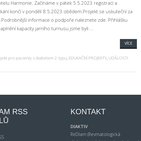
otelu Harmonie. Začínáme v pátek 5.5.2023 registrací a
kání končí v pondělí 8.5.2023 obědem.Projekt se uskuteční za
odrobnější informace o podpoře naleznete zde. Přihlášku
lnění kapacity jarního turnusu jsme byli ...
VÍCE
jekt pro pacienty s diabetem 2. typu
,
EDUKAČNÍ PROJEKTY
,
UDÁLOSTI
AM RSS
KONTAKT
LŮ
DIAKTIV
ReDIam (Revmatologická
RSS