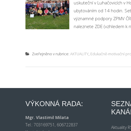
uskuteční v Luhačovicích v H
ubytováním od 14 hodin. Set
významné podpory ZPMV ČR.P
naleznete ZDE (vzhledem k nap
Zveřejněno v rubrice:
AKTUALITY
,
Edukačně-motivační pro
VÝKONNÁ RADA:
SEZN
KANÁ
Mgr. Vlastimil Milata
Tel.: 703169751, 606722837
Aktuality 