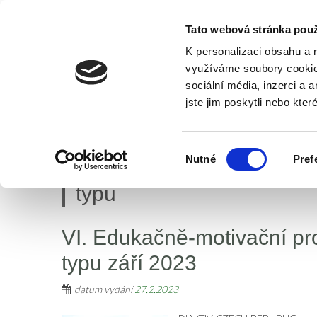
Tato webová stránka použ
K personalizaci obsahu a 
využíváme soubory cookie.
sociální média, inzerci a 
jste jim poskytli nebo kter
ÚVOD
O NÁS
AKTUALITY
K
Výběr
Nutné
Pref
Edukačně-motivační proje
souhlasu
typu
VI. Edukačně-motivační pro
typu září 2023
datum vydání
27.2.2023