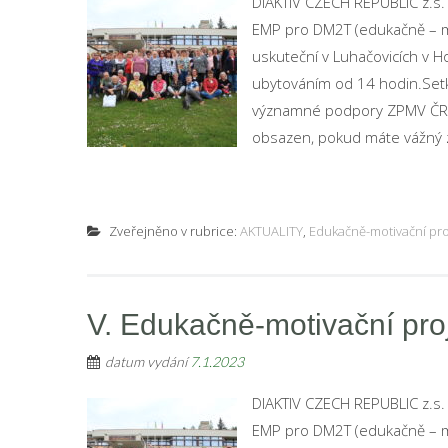
DIAKTIV CZECH REPUBLIC z.s. 
EMP pro DM2T (edukačně – mo
uskuteční v Luhačovicích v H
ubytováním od 14 hodin.Setk
významné podpory ZPMV ČR.P
obsazen, pokud máte vážný z
Zveřejněno v rubrice:
AKTUALITY
,
Edukačně-motivační pro
V. Edukačně-motivační proj
datum vydání
7.1.2023
DIAKTIV CZECH REPUBLIC z.s. 
EMP pro DM2T (edukačně – mo