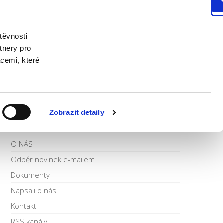
DiAktiv CZECH REPUBLIC z.s.
těvnosti
tnery pro
acemi, které
NEŘI
UDÁLOSTI
KONTAKT
Zobrazit detaily
DIAKTIV
O NÁS
Odběr novinek e-mailem
Dokumenty
Napsali o nás
Kontakt
RSS kanály