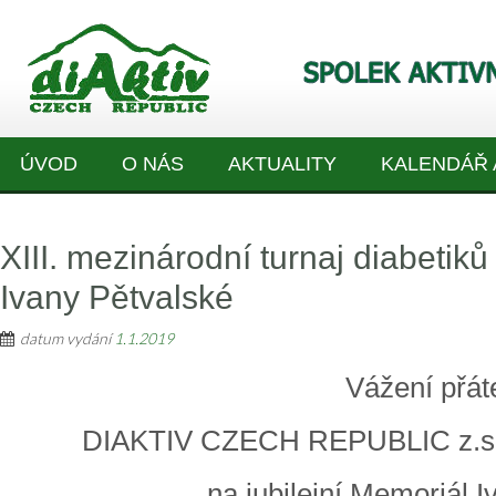
ÚVOD
O NÁS
AKTUALITY
KALENDÁŘ 
XIII. mezinárodní turnaj diabetik
Ivany Pětvalské
datum vydání
1.1.2019
Vážení přát
DIAKTIV CZECH REPUBLIC z.s., 
na jubilejní Memoriál 