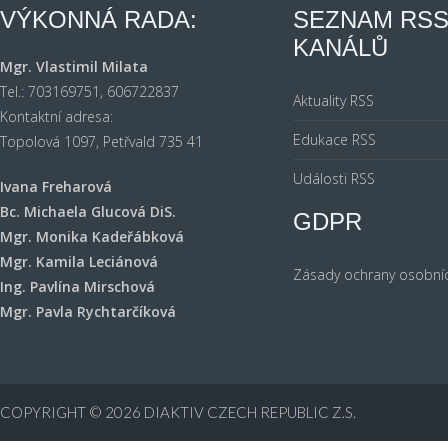
VÝKONNÁ RADA:
SEZNAM RS
KANÁLŮ
Mgr. Vlastimil Milata
Tel.: 703169751, 606722837
Aktuality RSS
Kontaktní adresa:
Edukace RSS
Topolová 1097, Petřvald 735 41
Události RSS
Ivana Freharová
Bc. Michaela Glucová DiS.
GDPR
Mgr. Monika Kadeřábková
Mgr. Kamila Leciánová
Zásady ochrany osobní
Ing. Pavlína Mirschová
Mgr. Pavla Rychtarčíková
COPYRIGHT © 2026
DIAKTIV CZECH REPUBLIC Z.S.