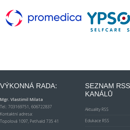
VÝKONNÁ RADA:
SEZNAM RS
KANÁLŮ
Mgr. Vlastimil Milata
Tel.: 703169751, 606722837
Aktuality RSS
Kontaktní adresa:
Edukace RSS
Topolová 1097, Petřvald 735 41