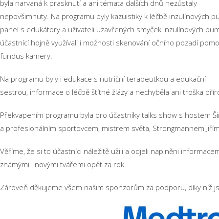
byla narvaná k prasknutí a ani témata dalších dnů nezůstaly
nepovšimnuty. Na programu byly kazuistiky k léčbě inzulínových p
panel s edukátory a uživateli uzavřených smyček inzulínových pu
účastnící hojně využívali i možnosti skenování očního pozadí pomo
fundus kamery.
Na programu byly i edukace s nutriční terapeutkou a edukační
sestrou, informace o léčbě štítné žlázy a nechyběla ani troška pří
Překvapením programu byla pro účastníky talks show s hostem Š
a profesionálním sportovcem, mistrem světa, Strongmannem Jiřím
Věříme, že si to účastníci náležitě užili a odjeli naplněni informa
známými i novými tvářemi opět za rok.
Zároveň děkujeme všem našim sponzorům za podporu, díky níž jsme