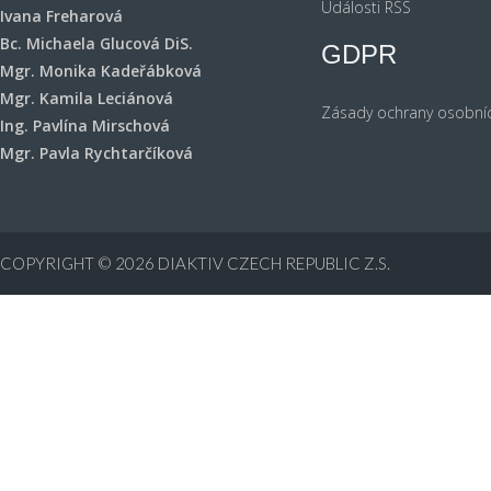
Události RSS
Ivana Freharová
Bc. Michaela Glucová DiS.
GDPR
Mgr. Monika Kadeřábková
Mgr. Kamila Leciánová
Zásady ochrany osobní
Ing. Pavlína Mirschová
Mgr. Pavla Rychtarčíková
COPYRIGHT © 2026
DIAKTIV CZECH REPUBLIC Z.S.